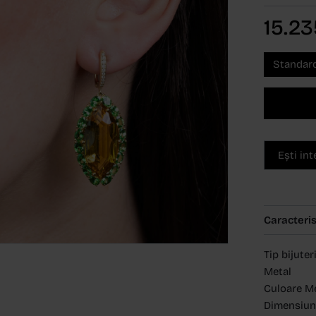
15.2
Standar
Ești in
Caracteris
Tip bijuter
Metal
Culoare M
Dimensiun