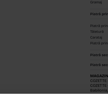
Gramaj
Piatră pri
Piatră pri
Tăietură
Carataj
Piatră pri
Piatră se
Piatră se
MAGAZIN
COZETTE 
COZETTE -
Babilonia