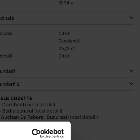
13.34 g
ncipală
ncipală
Citrin
Excelentă
25,72 ct
ncipală
Citrin
cundară
cundară 2
ELE COZETTE
- Dorobanți
(vezi detalii)
 Sediu central
(vezi detalii)
, Auchan Dr. Taberei, Bucuresti
(vezi detalii)