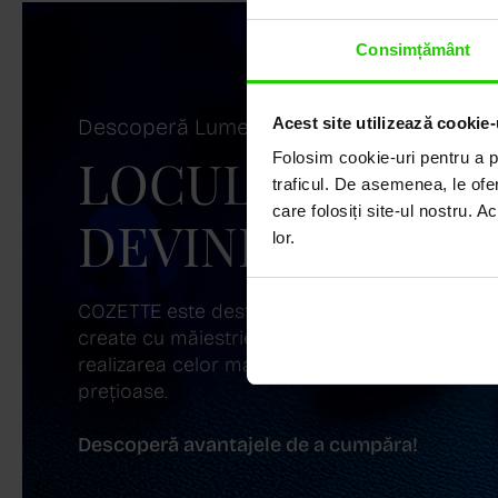
Consimțământ
Descoperă Lumea COZETTE,
Acest site utilizează cookie-
LOCUL UNDE ST
Folosim cookie-uri pentru a pe
traficul. De asemenea, le ofer
care folosiți site-ul nostru. A
DEVINE ARTĂ!
lor.
COZETTE este destinația ta de top pentru bijuter
create cu măiestrie și pasiune. Ne mândrim cu
realizarea celor mai sofisticate bijuterii din aur,
prețioase.
Descoperă avantajele de a cumpăra!