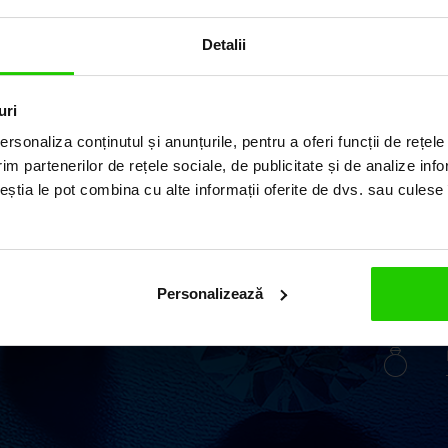
Detalii
uri
ILUL
rsonaliza conținutul și anunțurile, pentru a oferi funcții de rețele
im partenerilor de rețele sociale, de publicitate și de analize info
ceștia le pot combina cu alte informații oferite de dvs. sau culese î
ii elegante și rafinate,
Personalizează
 o vastă experiență în
 argint și pietre