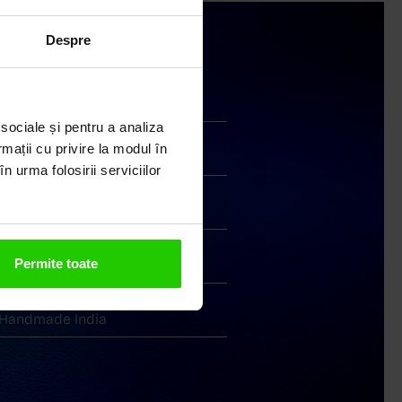
Despre
Livrare în cutie cadou
 sociale și pentru a analiza
rmații cu privire la modul în
Transport gratuit
n urma folosirii serviciilor
Livrare în 24 - 48h
Permite toate
Retur gratuit în 14 zile
Handmade India