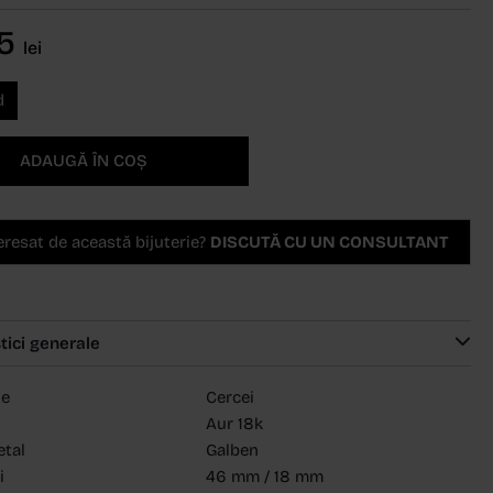
35
lei
d
ADAUGĂ ÎN COȘ
teresat de această bijuterie?
DISCUTĂ CU UN CONSULTANT
tici generale
ie
Cercei
Aur 18k
etal
Galben
i
46 mm / 18 mm