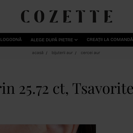
E LOGODNĂ
CREAȚII LA COMANDĂ
ALEGE DUPĂ PIETRE
acasă
bijuterii aur
cercei aur
n 25.72 ct, Tsavorite 