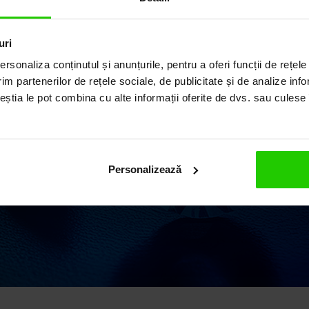
ILUL
uri
rsonaliza conținutul și anunțurile, pentru a oferi funcții de rețele
im partenerilor de rețele sociale, de publicitate și de analize info
ceștia le pot combina cu alte informații oferite de dvs. sau culese î
ii elegante și rafinate,
 o vastă experiență în
 argint și pietre
Personalizează