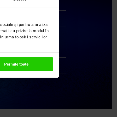
Livrare în cutie cadou
Transport gratuit
 sociale și pentru a analiza
rmații cu privire la modul în
Livrare în 24 - 48h
n urma folosirii serviciilor
Retur gratuit în 14 zile
Permite toate
Handmade India