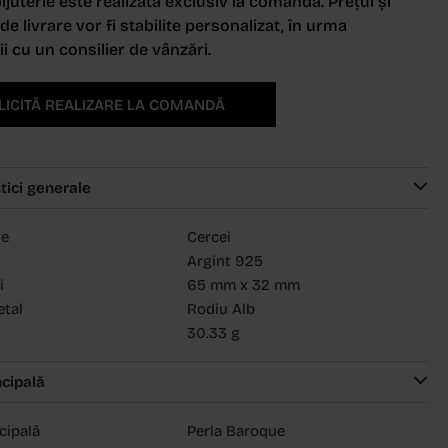
ijuterie este realizată exclusiv la comandă. Prețul și
e livrare vor fi stabilite personalizat, în urma
i cu un consilier de vânzări.
LICITĂ REALIZARE LA COMANDĂ
tici generale
ie
Cercei
Argint 925
i
65 mm x 32 mm
etal
Rodiu Alb
30.33 g
ncipală
ncipală
Perla Baroque