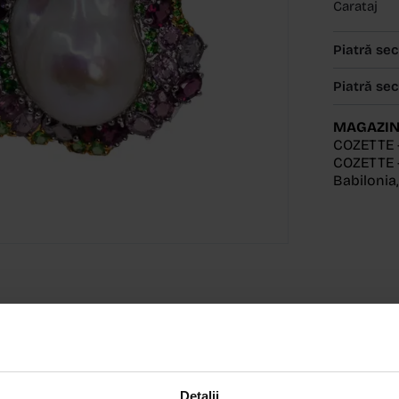
Carataj
Piatră se
Piatră se
MAGAZIN
COZETTE 
COZETTE -
Babilonia
Detalii