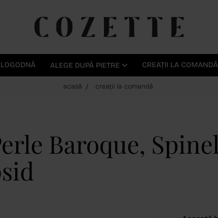
E LOGODNĂ
CREAȚII LA COMANDĂ
ALEGE DUPĂ PIETRE
acasă
creații la comandă
Perle Baroque, Spinel
sid