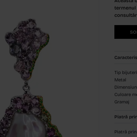
Această b
termenul d
consultări
SO
Caracteris
Tip bijuter
Metal
Dimensiun
Culoare m
Gramaj
Piatră pri
Piatră pri