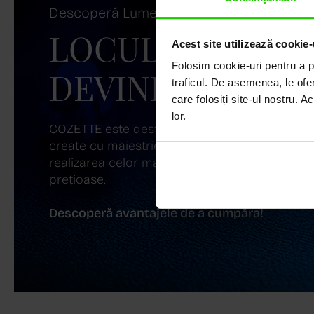
Descoperă Lumea COZETTE,
LOCUL UNDE ST
Acest site utilizează cookie-
Folosim cookie-uri pentru a pe
DEVINE ARTĂ!
traficul. De asemenea, le ofer
care folosiți site-ul nostru. A
lor.
COZETTE este destinația ta de top pentru bijuter
create cu măiestrie și pasiune. Ne mândrim cu
realizarea celor mai sofisticate bijuterii din aur,
prețioase.
Descoperă avantajele de a cumpăra!