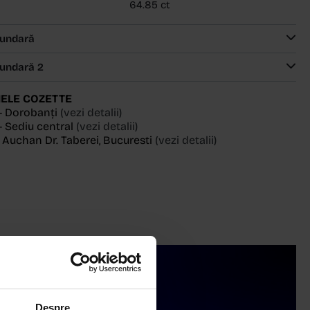
64.85 ct
cundară
cundară 2
ELE COZETTE
- Dorobanți
(vezi detalii)
 Sediu central
(vezi detalii)
, Auchan Dr. Taberei, Bucuresti
(vezi detalii)
Despre