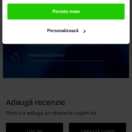
Transport gratuit
Permite toate
Livrare în 24 - 48h
Personalizează
Retur gratuit în 14 zile
Handmade India
Adaugă recenzie
Pentru a adăuga un review te rugăm să:
LOG IN!
CREEAZĂ CONT!