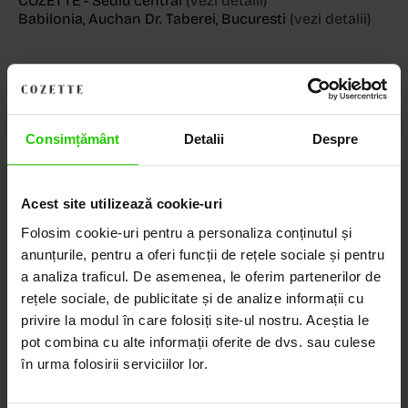
COZETTE - Sediu central
(vezi detalii)
Babilonia, Auchan Dr. Taberei, Bucuresti
(vezi detalii)
Descoperă Lumea COZETTE,
Consimțământ
Detalii
Despre
LOCUL UNDE STILUL
DEVINE ARTĂ!
Acest site utilizează cookie-uri
COZETTE este destinația ta de top pentru bijuterii
Folosim cookie-uri pentru a personaliza conținutul și
elegante și rafinate, create cu măiestrie și pasiune.
anunțurile, pentru a oferi funcții de rețele sociale și pentru
Ne mândrim cu o vastă experiență în realizarea celor
a analiza traficul. De asemenea, le oferim partenerilor de
mai sofisticate bijuterii din aur, argint și pietre
rețele sociale, de publicitate și de analize informații cu
prețioase.
privire la modul în care folosiți site-ul nostru. Aceștia le
pot combina cu alte informații oferite de dvs. sau culese
Descoperă avantajele de a cumpăra!
în urma folosirii serviciilor lor.
Livrare în cutie cadou