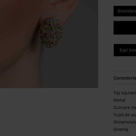
Standar
Ești in
Caracteris
Tip bijuter
Metal
Culoare m
Tușă de a
Dimensiun
Gramaj