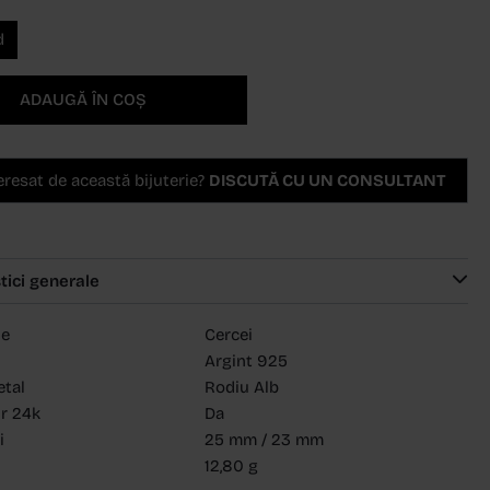
d
ADAUGĂ ÎN COȘ
teresat de această bijuterie?
DISCUTĂ CU UN CONSULTANT
tici generale
ie
Cercei
Argint 925
etal
Rodiu Alb
ur 24k
Da
i
25 mm / 23 mm
12,80 g