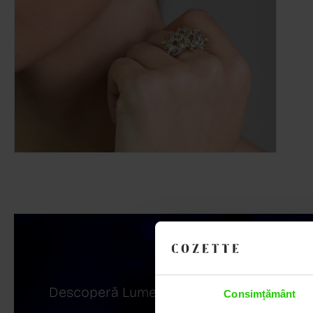
Descoperă Lumea COZETTE,
Consimțământ