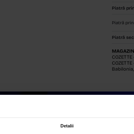
Piatră pri
Piatră pri
Piatră se
MAGAZIN
COZETTE 
COZETTE -
Babilonia
Detalii