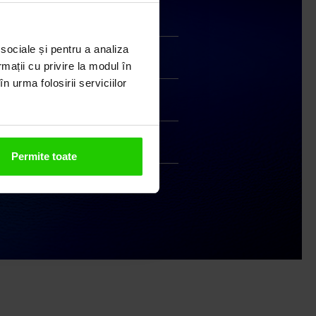
Transport gratuit
 sociale și pentru a analiza
Livrare în 24 - 48h
rmații cu privire la modul în
n urma folosirii serviciilor
Retur gratuit în 14 zile
Handmade India
Permite toate