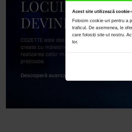
LOCUL UNDE ST
Acest site utilizează cookie-
DEVINE ARTĂ!
Folosim cookie-uri pentru a pe
traficul. De asemenea, le ofer
care folosiți site-ul nostru. A
COZETTE este destinația ta de top pentru bijuter
lor.
create cu măiestrie și pasiune. Ne mândrim cu
realizarea celor mai sofisticate bijuterii din aur,
prețioase.
Descoperă avantajele de a cumpăra!