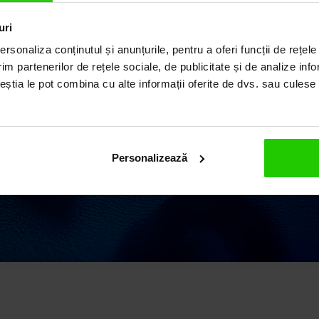
ILUL
uri
rsonaliza conținutul și anunțurile, pentru a oferi funcții de rețele
im partenerilor de rețele sociale, de publicitate și de analize info
ceștia le pot combina cu alte informații oferite de dvs. sau culese î
ii elegante și rafinate,
 o vastă experiență în
 argint și pietre
Personalizează