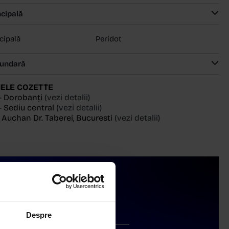
ncipală
ncipală
Peridot
cundară
ELE COZETTE
- Dorobanți
(vezi detalii)
 Sediu central
(vezi detalii)
, Auchan Dr. Taberei, Bucuresti
(vezi detalii)
Livrare în cutie cadou
Despre