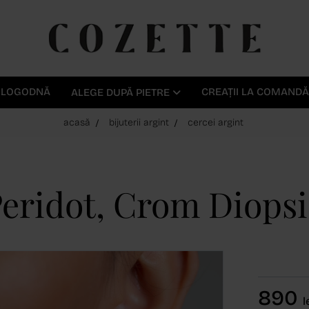
E LOGODNĂ
CREAȚII LA COMANDĂ
ALEGE DUPĂ PIETRE
acasă
bijuterii argint
cercei argint
 Peridot, Crom Diops
890
l