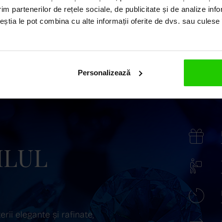
im partenerilor de rețele sociale, de publicitate și de analize info
ceștia le pot combina cu alte informații oferite de dvs. sau culese î
Personalizează
ILUL
ii elegante și rafinate,