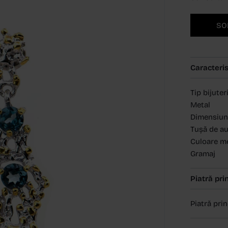
SO
Caracteris
Tip bijuter
Metal
Dimensiun
Tușă de a
Culoare m
Gramaj
Piatră pri
Piatră pri