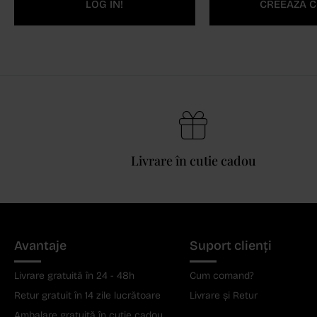
LOG IN!
CREEAZĂ C
Livrare în cutie cadou
Avantaje
Suport clienți
Livrare gratuită în 24 - 48h
Cum comand?
Retur gratuit în 14 zile lucrătoare
Livrare și Retur
Ambalare gratuită în cutie cadou