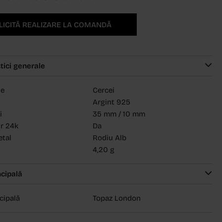
LICITĂ REALIZARE LA COMANDĂ
tici generale
ie
Cercei
Argint 925
i
35 mm / 10 mm
ur 24k
Da
etal
Rodiu Alb
4,20 g
ncipală
ncipală
Topaz London