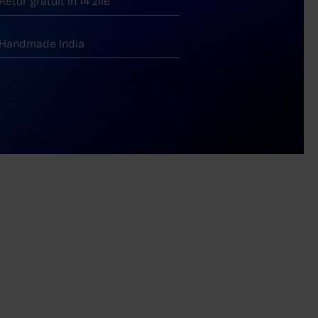
Retur gratuit în 14 zile
Handmade India