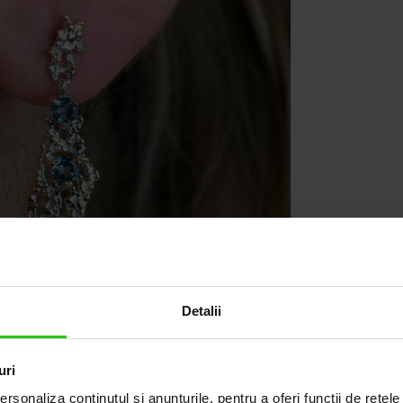
Detalii
uri
rsonaliza conținutul și anunțurile, pentru a oferi funcții de rețele