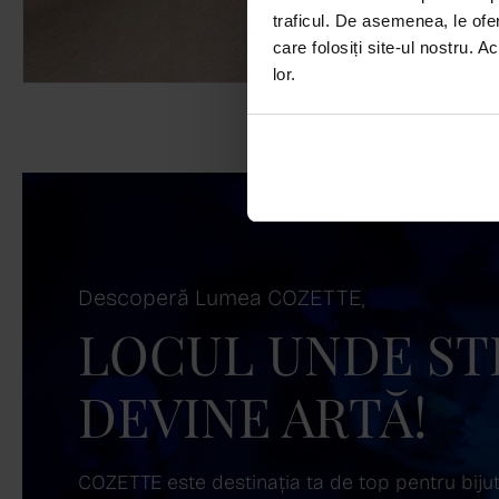
traficul. De asemenea, le ofer
care folosiți site-ul nostru. A
lor.
Descoperă Lumea COZETTE,
LOCUL UNDE ST
DEVINE ARTĂ!
COZETTE este destinația ta de top pentru bijuter