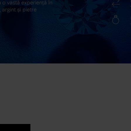
 o vastă experiență în
 argint și pietre