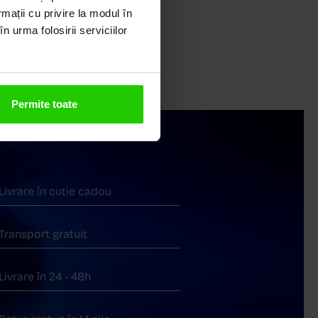
rmații cu privire la modul în
n urma folosirii serviciilor
Permite toate
Livrare în cutie cadou
Transport gratuit
Livrare în 24 - 48h