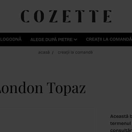
E LOGODNĂ
CREAȚII LA COMANDĂ
ALEGE DUPĂ PIETRE
acasă
creații la comandă
 London Topaz
Această b
termenul d
consultări