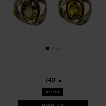
740
lei
Standard
ALERTĂ STOC