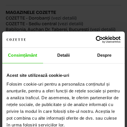
MAGAZINELE COZETTE
COZETTE - Dorobanți
(vezi detalii)
COZETTE - Sediu central
(vezi detalii)
Babilonia, Auchan Dr. Taberei, Bucuresti
(vezi detalii)
Consimțământ
Detalii
Despre
Descoperă Lumea COZETTE,
LOCUL UNDE STILUL
Acest site utilizează cookie-uri
DEVINE ARTĂ!
Folosim cookie-uri pentru a personaliza conținutul și
anunțurile, pentru a oferi funcții de rețele sociale și pentru
COZETTE este destinația ta de top pentru bijuterii
a analiza traficul. De asemenea, le oferim partenerilor de
elegante și rafinate, create cu măiestrie și pasiune.
rețele sociale, de publicitate și de analize informații cu
Ne mândrim cu o vastă experiență în realizarea celor
mai sofisticate bijuterii din aur, argint și pietre
privire la modul în care folosiți site-ul nostru. Aceștia le
prețioase.
pot combina cu alte informații oferite de dvs. sau culese
în urma folosirii serviciilor lor.