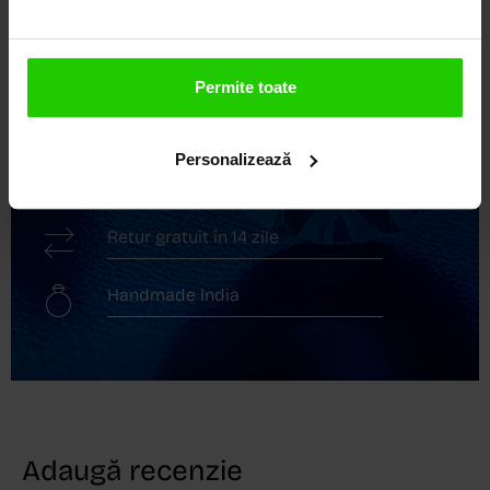
Descoperă avantajele de a cumpăra!
Livrare în cutie cadou
Permite toate
Transport gratuit
Personalizează
Livrare în 24 - 48h
Retur gratuit în 14 zile
Handmade India
Adaugă recenzie