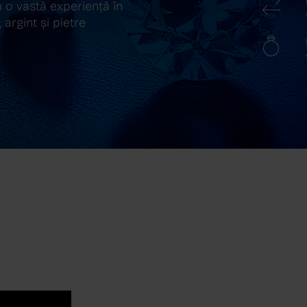
 o vastă experiență în
 argint și pietre