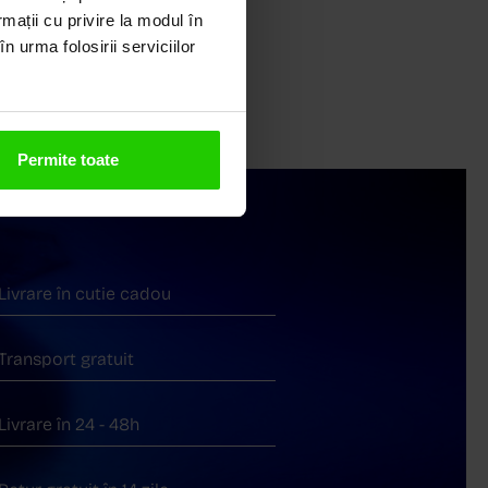
rmații cu privire la modul în
n urma folosirii serviciilor
Permite toate
Livrare în cutie cadou
Transport gratuit
Livrare în 24 - 48h