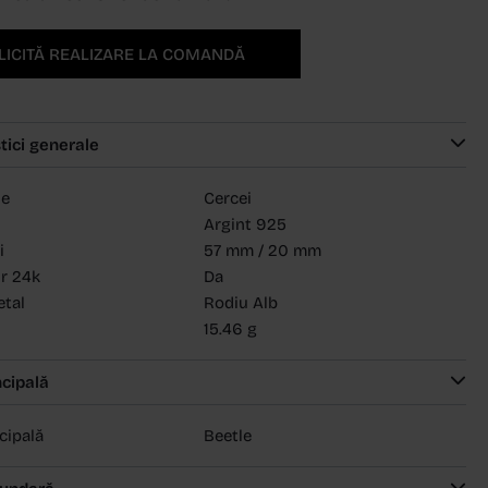
LICITĂ REALIZARE LA COMANDĂ
tici generale
ie
Cercei
Argint 925
i
57 mm / 20 mm
ur 24k
Da
etal
Rodiu Alb
15.46 g
ncipală
ncipală
Beetle