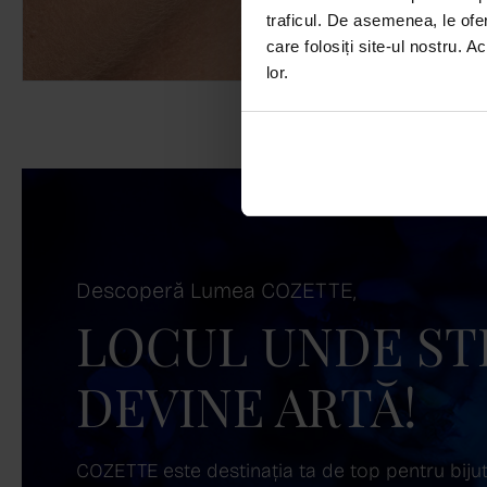
traficul. De asemenea, le ofer
care folosiți site-ul nostru. A
lor.
Descoperă Lumea COZETTE,
LOCUL UNDE ST
DEVINE ARTĂ!
COZETTE este destinația ta de top pentru bijuter