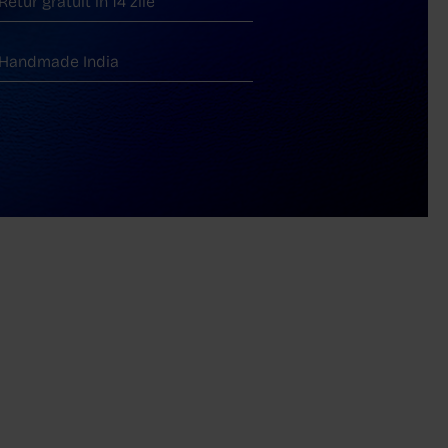
Retur gratuit în 14 zile
Handmade India