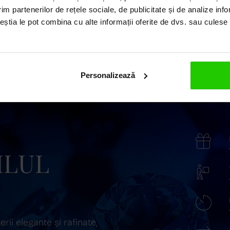
im partenerilor de rețele sociale, de publicitate și de analize info
ceștia le pot combina cu alte informații oferite de dvs. sau culese î
Personalizează
ILUL
ii elegante și rafinate,