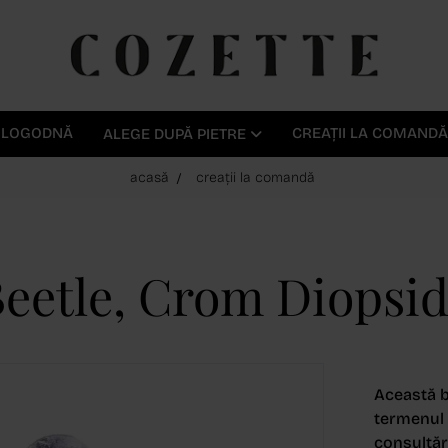
E LOGODNĂ
CREAȚII LA COMANDĂ
ALEGE DUPĂ PIETRE
acasă
creații la comandă
Beetle, Crom Diopsi
Această b
termenul d
consultări