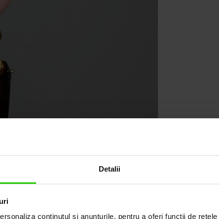
Detalii
uri
rsonaliza conținutul și anunțurile, pentru a oferi funcții de rețele