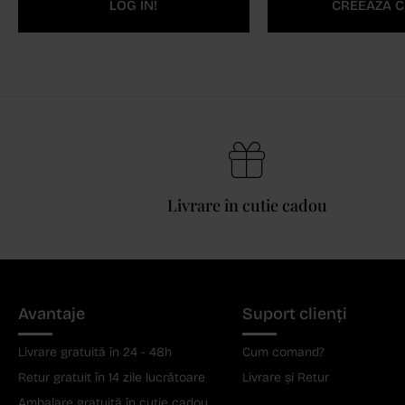
LOG IN!
CREEAZĂ C
Livrare în cutie cadou
Avantaje
Suport clienți
Livrare gratuită în 24 - 48h
Cum comand?
Retur gratuit în 14 zile lucrătoare
Livrare și Retur
Ambalare gratuită în cutie cadou