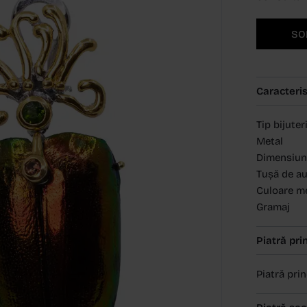
SO
Caracteris
Tip bijuter
Metal
Dimensiun
Tușă de a
Culoare m
Gramaj
Piatră pri
Piatră pri