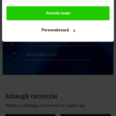
Transport gratuit
Permite toate
Livrare în 24 - 48h
Personalizează
Retur gratuit în 14 zile
Handmade India
Adaugă recenzie
Pentru a adăuga un review te rugăm să: