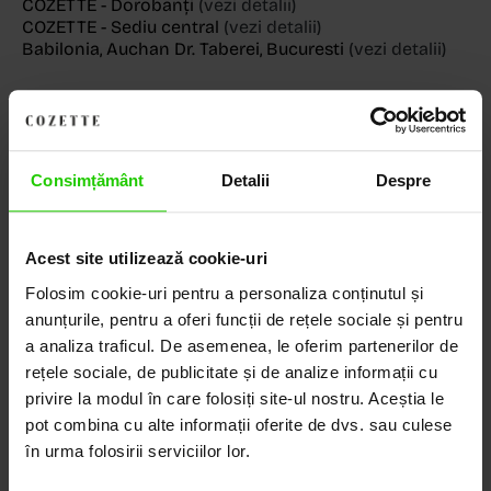
COZETTE - Dorobanți
(vezi detalii)
COZETTE - Sediu central
(vezi detalii)
Babilonia, Auchan Dr. Taberei, Bucuresti
(vezi detalii)
Descoperă Lumea COZETTE,
Consimțământ
Detalii
Despre
LOCUL UNDE STILUL
DEVINE ARTĂ!
Acest site utilizează cookie-uri
Folosim cookie-uri pentru a personaliza conținutul și
COZETTE este destinația ta de top pentru bijuterii
elegante și rafinate, create cu măiestrie și pasiune.
anunțurile, pentru a oferi funcții de rețele sociale și pentru
Ne mândrim cu o vastă experiență în realizarea celor
a analiza traficul. De asemenea, le oferim partenerilor de
mai sofisticate bijuterii din aur, argint și pietre
rețele sociale, de publicitate și de analize informații cu
prețioase.
privire la modul în care folosiți site-ul nostru. Aceștia le
pot combina cu alte informații oferite de dvs. sau culese
Descoperă avantajele de a cumpăra!
în urma folosirii serviciilor lor.
Livrare în cutie cadou