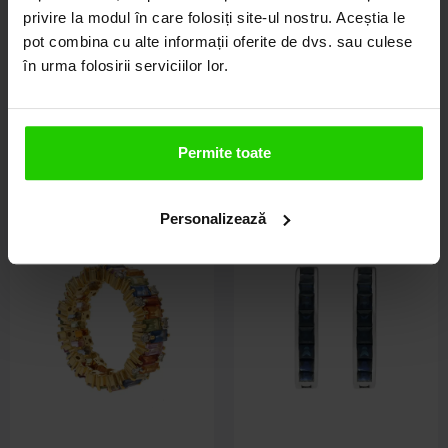
Cercei Aur Alb 18k, Safire Roz
Cercei Aur Alb 14k, Safire 0.31 ct
privire la modul în care folosiți site-ul nostru. Aceștia le
2.65 ct, Diamante Naturale 1.45
pot combina cu alte informații oferite de dvs. sau culese
ct
în urma folosirii serviciilor lor.
21.230
lei
1.840
lei
Permite toate
Personalizează