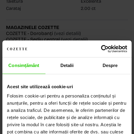
Tăietură
Excelentă
Carataj
2.00 ct
MAGAZINELE COZETTE
COZETTE - Dorobanți
(vezi detalii)
COZETTE - Sediu central
(vezi detalii)
Babilonia, Auchan Dr. Taberei, Bucuresti
(vezi detalii)
Consimțământ
Detalii
Despre
Descoperă Lumea COZETTE,
LOCUL UNDE STILUL
Acest site utilizează cookie-uri
DEVINE ARTĂ!
Folosim cookie-uri pentru a personaliza conținutul și
anunțurile, pentru a oferi funcții de rețele sociale și pentru
a analiza traficul. De asemenea, le oferim partenerilor de
COZETTE este destinația ta de top pentru bijuterii
rețele sociale, de publicitate și de analize informații cu
elegante și rafinate, create cu măiestrie și pasiune.
privire la modul în care folosiți site-ul nostru. Aceștia le
Ne mândrim cu o vastă experiență în realizarea celor
mai sofisticate bijuterii din aur, argint și pietre
pot combina cu alte informații oferite de dvs. sau culese