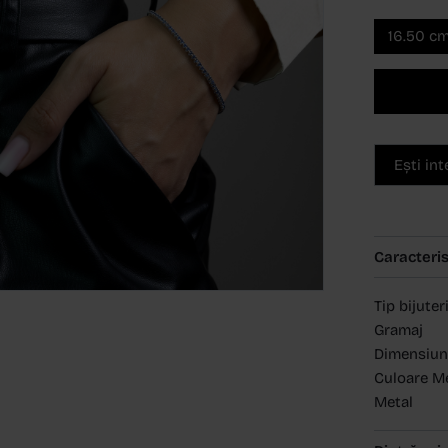
16.50 c
Ești in
Caracteris
Tip bijuter
Gramaj
Dimensiun
Culoare M
Metal