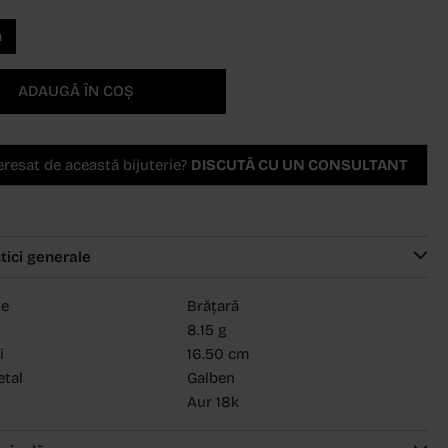
m
ADAUGĂ ÎN COȘ
teresat de această bijuterie?
DISCUTĂ CU UN CONSULTANT
tici generale
ie
Brățară
8.15 g
i
16.50 cm
etal
Galben
Aur 18k