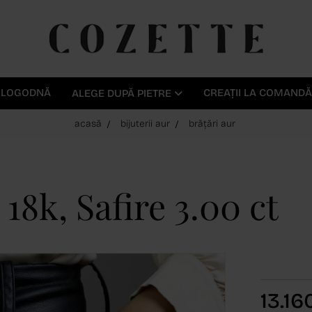
E LOGODNĂ
CREAȚII LA COMANDĂ
ALEGE DUPĂ PIETRE
acasă
bijuterii aur
brățări aur
18k, Safire 3.00 ct
13.1