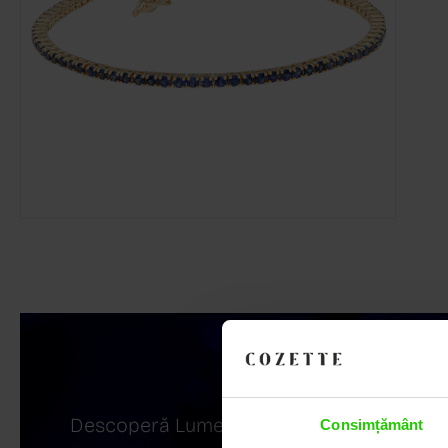
Descoperă Lumea COZETTE,
Consimțământ