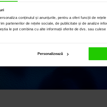
ILUL
uri
rsonaliza conținutul și anunțurile, pentru a oferi funcții de rețele
im partenerilor de rețele sociale, de publicitate și de analize info
ceștia le pot combina cu alte informații oferite de dvs. sau culese î
ii elegante și rafinate,
 o vastă experiență în
 argint și pietre
Personalizează