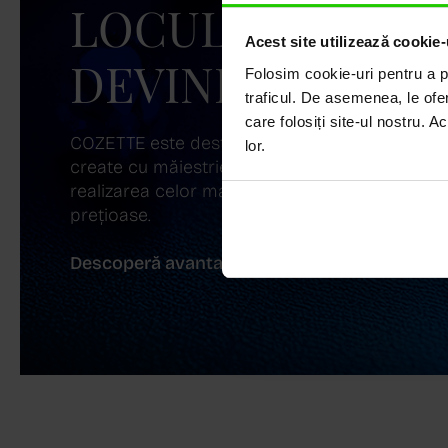
LOCUL UNDE ST
Acest site utilizează cookie-
DEVINE ARTĂ!
Folosim cookie-uri pentru a pe
traficul. De asemenea, le ofer
care folosiți site-ul nostru. A
COZETTE este destinația ta de top pentru bijuter
lor.
create cu măiestrie și pasiune. Ne mândrim cu
realizarea celor mai sofisticate bijuterii din aur,
prețioase.
Descoperă avantajele de a cumpăra!