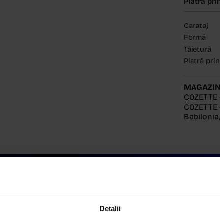
Piatră pri
Carataj
Formă
Tăietură
Piatră pri
MAGAZIN
COZETTE 
COZETTE -
Babilonia
Detalii