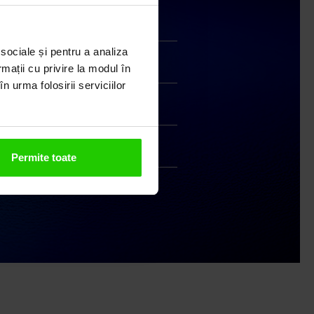
Transport gratuit
 sociale și pentru a analiza
rmații cu privire la modul în
Livrare în 24 - 48h
n urma folosirii serviciilor
Retur gratuit în 14 zile
Handmade India
Permite toate