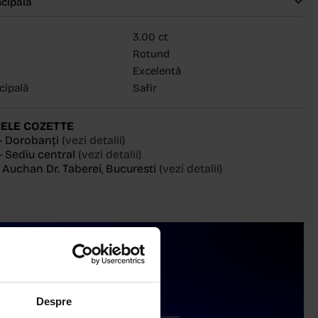
ncipală
3.00 ct
Rotund
Excelentă
ncipală
Safir
ELE COZETTE
- Dorobanți
(vezi detalii)
 Sediu central
(vezi detalii)
, Auchan Dr. Taberei, Bucuresti
(vezi detalii)
Despre
Livrare în cutie cadou