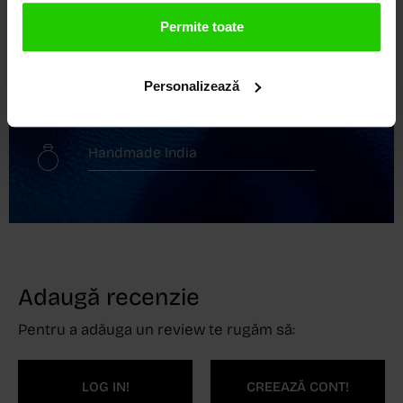
Transport gratuit
Permite toate
Livrare în 24 - 48h
Personalizează
Retur gratuit în 14 zile
Handmade India
Adaugă recenzie
Pentru a adăuga un review te rugăm să:
LOG IN!
CREEAZĂ CONT!