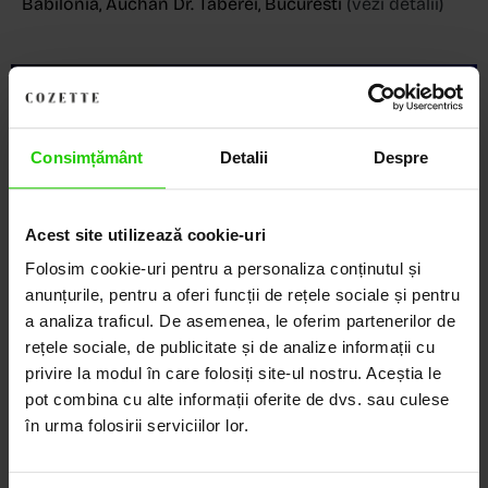
Babilonia, Auchan Dr. Taberei, Bucuresti
(vezi detalii)
Descoperă Lumea COZETTE,
LOCUL UNDE STILUL
Consimțământ
Detalii
Despre
DEVINE ARTĂ!
Acest site utilizează cookie-uri
COZETTE este destinația ta de top pentru bijuterii
Folosim cookie-uri pentru a personaliza conținutul și
elegante și rafinate, create cu măiestrie și pasiune.
Ne mândrim cu o vastă experiență în realizarea celor
anunțurile, pentru a oferi funcții de rețele sociale și pentru
mai sofisticate bijuterii din aur, argint și pietre
a analiza traficul. De asemenea, le oferim partenerilor de
prețioase.
rețele sociale, de publicitate și de analize informații cu
privire la modul în care folosiți site-ul nostru. Aceștia le
Descoperă avantajele de a cumpăra!
pot combina cu alte informații oferite de dvs. sau culese
în urma folosirii serviciilor lor.
Livrare în cutie cadou