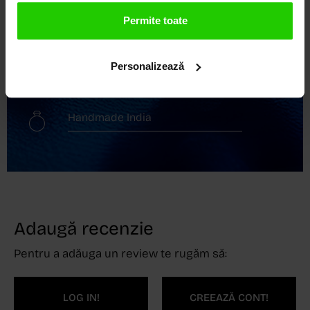
Transport gratuit
Permite toate
Livrare în 24 - 48h
Personalizează
Retur gratuit în 14 zile
Handmade India
Adaugă recenzie
Pentru a adăuga un review te rugăm să:
LOG IN!
CREEAZĂ CONT!