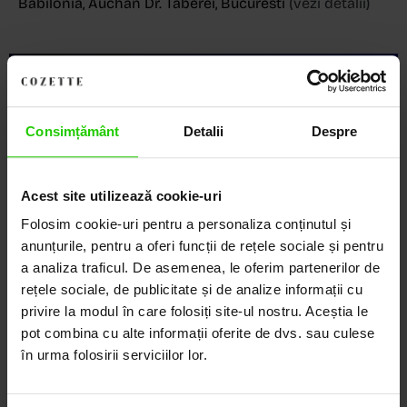
Babilonia, Auchan Dr. Taberei, Bucuresti
(vezi detalii)
Descoperă Lumea COZETTE,
LOCUL UNDE STILUL
Consimțământ
Detalii
Despre
DEVINE ARTĂ!
Acest site utilizează cookie-uri
COZETTE este destinația ta de top pentru bijuterii
Folosim cookie-uri pentru a personaliza conținutul și
elegante și rafinate, create cu măiestrie și pasiune.
Ne mândrim cu o vastă experiență în realizarea celor
anunțurile, pentru a oferi funcții de rețele sociale și pentru
mai sofisticate bijuterii din aur, argint și pietre
a analiza traficul. De asemenea, le oferim partenerilor de
prețioase.
rețele sociale, de publicitate și de analize informații cu
privire la modul în care folosiți site-ul nostru. Aceștia le
Descoperă avantajele de a cumpăra!
pot combina cu alte informații oferite de dvs. sau culese
în urma folosirii serviciilor lor.
Livrare în cutie cadou