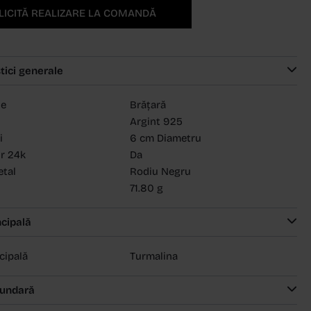
LICITĂ REALIZARE LA COMANDĂ
tici generale
ie
Brățară
Argint 925
i
6 cm Diametru
ur 24k
Da
etal
Rodiu Negru
71.80 g
ncipală
ncipală
Turmalina
cundară