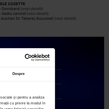
ELE COZETTE
- Dorobanți
(vezi detalii)
 Sediu central
(vezi detalii)
, Auchan Dr. Taberei, Bucuresti
(vezi detalii)
Livrare în cutie cadou
Despre
Transport gratuit
Livrare în 24 - 48h
 sociale și pentru a analiza
rmații cu privire la modul în
Retur gratuit în 14 zile
n urma folosirii serviciilor