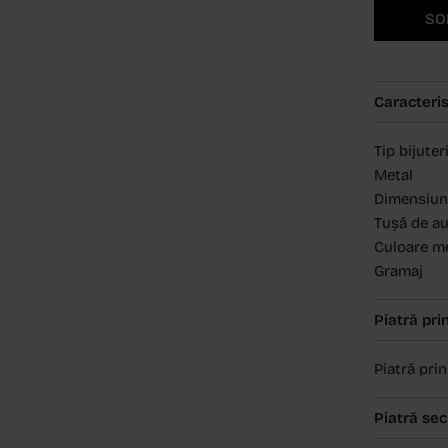
SO
Caracteris
Tip bijuter
Metal
Dimensiun
Tușă de a
Culoare m
Gramaj
Piatră pri
Piatră pri
Piatră se