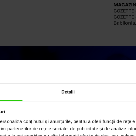
MAGAZIN
COZETTE 
COZETTE -
Babilonia
ILUL
Detalii
uri
rsonaliza conținutul și anunțurile, pentru a oferi funcții de rețele
im partenerilor de rețele sociale, de publicitate și de analize info
ii elegante și rafinate,
ceștia le pot combina cu alte informații oferite de dvs. sau culese î