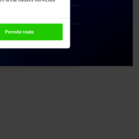
Handmade India
Permite toate