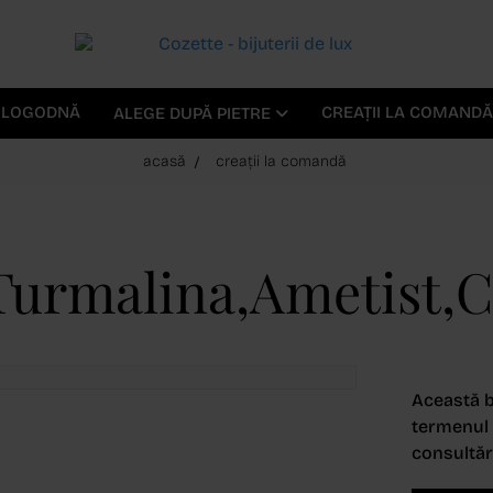
E LOGODNĂ
CREAȚII LA COMANDĂ
ALEGE DUPĂ PIETRE
acasă
creații la comandă
Turmalina,Ametist,Ci
Această b
termenul d
consultări