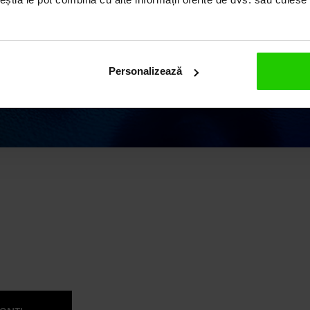
 o vastă experiență în
 argint și pietre
Personalizează