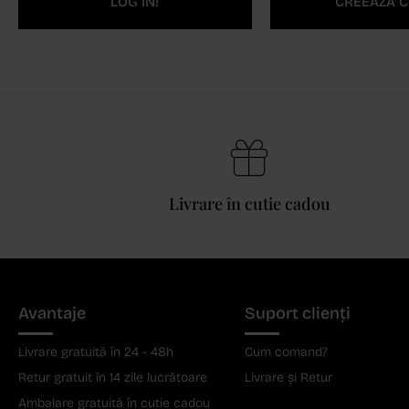
LOG IN!
CREEAZĂ C
Livrare în cutie cadou
Avantaje
Suport clienți
Livrare gratuită în 24 - 48h
Cum comand?
Retur gratuit în 14 zile lucrătoare
Livrare și Retur
Ambalare gratuită în cutie cadou