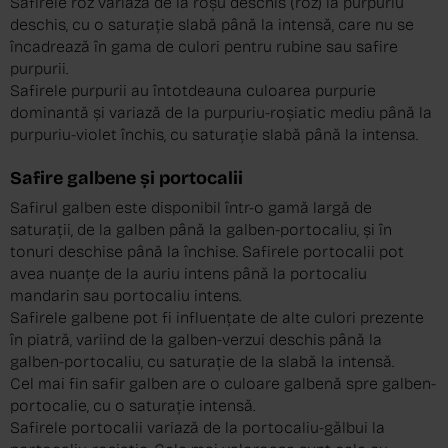
Safirele roz variază de la roșu deschis (roz) la purpuriu
deschis, cu o saturație slabă până la intensă, care nu se
încadrează în gama de culori pentru rubine sau safire
purpurii.
Safirele purpurii au întotdeauna culoarea purpurie
dominantă și variază de la purpuriu-roșiatic mediu până la
purpuriu-violet închis, cu saturație slabă până la intensa.
Safire galbene și portocalii
Safirul galben este disponibil într-o gamă largă de
saturații, de la galben până la galben-portocaliu, și în
tonuri deschise până la închise. Safirele portocalii pot
avea nuanțe de la auriu intens până la portocaliu
mandarin sau portocaliu intens.
Safirele galbene pot fi influențate de alte culori prezente
în piatră, variind de la galben-verzui deschis până la
galben-portocaliu, cu saturație de la slabă la intensă.
Cel mai fin safir galben are o culoare galbenă spre galben-
portocalie, cu o saturație intensă.
Safirele portocalii variază de la portocaliu-gălbui la