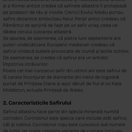
și a Romei antice credea că safirele albastre îi protejează
pe posesori de rău și invidie. Clericii Evului Mediu purtau
safire deoarece simbolizau Raiul. Perșii antici credeau că
Pământul se sprijină de fapt pe un safir uriaș, ceea ce
dădea cerului culoarea albastră.
Se spunea, de asemenea, că piatra lunii septembrie are
puteri vindecătoare. Europenii medievali credeau că
safirul vindecă bubele provocate de ciumă și bolile ochilor.
De asemenea, se credea că safirul era un antidot
împotriva otrăvurilor.
Poate cel mai cunoscut safir din ultimii ani este safirul de
12 carate înconjurat de diamante din inelul de logodnă
purtat de Prințesa Diana și apoi dăruit de fiul ei lui Kate
Middleton, actuala Prințesă de Wales.
2. Caracteristicile Safirului
Safirul albastru face parte din specia minerală numită
corindon. Corindonul este specia care include atât safirul,
cât și rubinul. Corindonul roșu este cunoscut sub numele
de rubin, iar toate celelalte variante de culoare (inclusiv