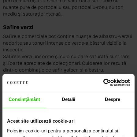
portocaliu-roșiatic. Cele mai valoroase sunt cele cu
nuanțe pure de portocaliu sau portocaliu-roșu, cu ton
mediu și saturație intensă.
Safire verzi
Safirele comerciale pot conține nuanțe de albastru-verzui
nedorite sau tonuri intense de verde-albăstrui vizibile la
inspecție.
Safirele verzi uniforme și cu o culoare saturată sunt rare
și foarte apreciate de colecționari. Culoarea lor rezultă
dintr-o combinație de safir galben și albastru.
Safire cu schimbare de culoare
Safirele cu schimbare de culoare sunt adevărați
cameleoni ai corindonului — pietre care își schimbă
Consimțământ
Detalii
Despre
culoarea în funcție de sursa de lumină.
Sub lumină naturală, culoarea variază de la albastru la
violet, iar sub lumină incandescentă variază de la violet-
Acest site utilizează cookie-uri
purpurie la purpuriu-roșiatic intens.
Folosim cookie-uri pentru a personaliza conținutul și
Unele safire rare își schimbă culoarea de la verde (ziua) la