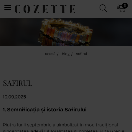
0
acasă
blog
safirul
SAFIRUL
10.09.2025
1. Semnificația și istoria Safirului
Piatra lunii septembrie a simbolizat în mod tradițional
sinceritatea, adevărul, loialitatea și noblețea. Elita Greciei