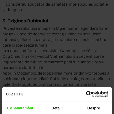
îl considerau aducător de sănătate, înțelepciune, bogăție
și dragoste.
3. Originea Rubinului
Povestea rubinului începe în Myanmar, în legendara Vale
Mogok, unde de secole se extrag rubine cu strălucire
intensă și fluorescență roșie, modelată de incluziuni fine
care dispersează lumina.
În a doua jumătate a secolului XX, munții Luc Yên și
Quy Châu din nord-vestul Vietnamului au devenit surse
importante de rubine, remarcate pentru nuanțele roșu-
purpurii și claritatea lor.
Apoi, în Mozambic, descoperirea minelor din Montepuez a
schimbat piața mondială. Rubinele de aici, comparabile cu
cele din Mogok, au uimit prin culoarea lor vibrantă.
Astăzi, rubinul se găsește și în Thailanda, Cambodgia,
Afganistan, Pakistan, Sri Lanka, Kenya, Tanzania și
Madagascar .
Consimțământ
Detalii
Despre
4. Caracteristicile rubinului