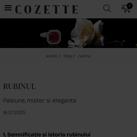
0
acasă
blog
rubinul
RUBINUL
Pasiune, mister si eleganta
16.07.2025
1. Semnificație și istoria rubinului