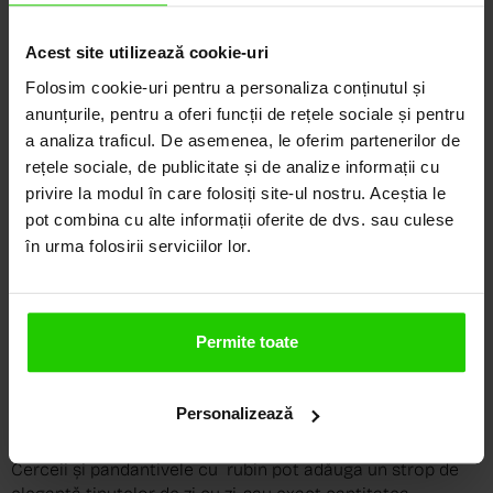
Raritate și Duritate
: Cu un scor de 9 pe scara Mohs,
rubinul este una dintre cele mai dure pietre
Acest site utilizează cookie-uri
prețioase.
Folosim cookie-uri pentru a personaliza conținutul și
Cromul
: Cromul conferă rubinului culoarea sa
anunțurile, pentru a oferi funcții de rețele sociale și pentru
intensă. Cu cât rubinul conține mai mult crom, cu
a analiza traficul. De asemenea, le oferim partenerilor de
atât roșul este mai intens, iar piatra este mai
rețele sociale, de publicitate și de analize informații cu
valoroasă.
privire la modul în care folosiți site-ul nostru. Aceștia le
5. Rubinul în lumea de azi
pot combina cu alte informații oferite de dvs. sau culese
Deși rubinul din Mogok rămâne etalonul suprem pentru
în urma folosirii serviciilor lor.
varietatea „sânge de porumbel”, piața actuală este
diversificată și bogată. Mozambic produce rubine în
cantitate și calitate impresionantă, iar Vietnam, Tanzania,
Madagascar și Kenya oferă pietre spectaculoase, tot mai
Permite toate
des extrase prin metode responsabile.
6. Rubinul în Bijuteriile Contemporane
Personalizează
Astăzi, rubinul este la fel de popular ca întotdeauna.
Cerceii și pandantivele cu rubin pot adăuga un strop de