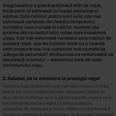
Imaginează-ți o piatră prețioasă atât de roșie,
încât pare că pulsează cu însăși pasiunea și
iubirea. Este rubinul, piatra lunii iulie, cea mai
valoroasă varietate din familia mineralului
corindon, care include și safirul. Numele său
provine din cuvantul latin
ruber
, care înseamnă
„roșu. Cea mai valoroasă varietate este rubinul de
culoare roșie sau de culoare rosie cu o nuanță
usor purpurie sau roz, cunoscut sub numele de
„sânge de porumbel”. Strălucirea sa remarcabilă se
datorează cromului — elementul care dă viață
corindonului roșu.
2. Rubinul, de la misticism la prestigiu regal
Rubinul a fost venerat din cele mai vechi timpuri. În India
antică era numit „regele pietrelor prețioase”, prețuit nu
doar pentru duritatea sa, ci și pentru puterile mistice care
i-au fost atribuite. Se credea că oferă protecție,
proprietati de vindecare și noroc. Războinicii din Burma îl
purtau ca talisman al invincibilității, iar europenii medievali